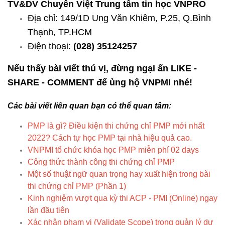
TV&DV Chuyên Việt Trung tâm tin học VNPRO
Địa chỉ: 149/1D Ung Văn Khiêm, P.25, Q.Bình
Thạnh, TP.HCM
Điện thoại:
(028) 35124257
Nếu thấy bài viết thú vị, đừng ngại ấn LIKE -
SHARE - COMMENT để ủng hộ VNPMI nhé!
Các bài viết liên quan bạn có thể quan tâm:
PMP là gì? Điều kiện thi chứng chỉ PMP mới nhất
2022? Cách tự học PMP tại nhà hiệu quả cao.
VNPMI tổ chức khóa học PMP miễn phí 02 days
Công thức thành công thi chứng chỉ PMP
Một số thuật ngữ quan trọng hay xuất hiện trong bài
thi chứng chỉ PMP (Phần 1)
Kinh nghiệm vượt qua kỳ thi ACP - PMI (Online) ngay
lần đầu tiên
Xác nhận phạm vi (Validate Scope) trong quản lý dự