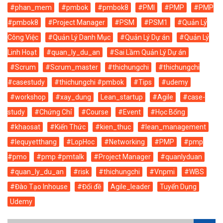
#phan_mem
#pmbok
#pmbok8
#PMI
#PMP
#PMP
#pmbok8
#Project Manager
#PSM
#PSM1
#Quản Lý
Công Việc
#Quản Lý Danh Mục
#Quản Lý Dự án
#Quản Lý
Linh Hoạt
#quan_ly_du_an
#Sai Lầm Quản Lý Dự án
#Scrum
#Scrum_master
#thichungchi
#thichungchi
#casestudy
#thichungchi #pmbok
#Tips
#udemy
#workshop
#xay_dung
Lean_startup
#Agile
#case-
study
#Chứng Chỉ
#Course
#Event
#Học Bổng
#khaosat
#Kiến Thức
#kien_thuc
#lean_management
#lequyetthang
#LopHoc
#Networking
#PMP
#pmp
#pmo
#pmp #pmtalk
#Project Manager
#quanlyduan
#quan_ly_du_an
#risk
#thichungchi
#Vnpmi
#WBS
#Đào Tạo Inhouse
#Đổi đề
Agile_leader
Tuyển Dụng
Udemy