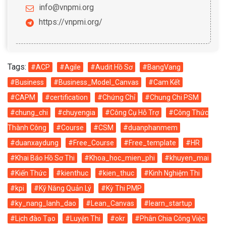
info@vnpmi.org
https://vnpmi.org/
Tags:
#ACP
#Agile
#Audit Hồ Sơ
#BangVang
#Business
#Business_Model_Canvas
#Cam Kết
#CAPM
#certification
#Chứng Chỉ
#Chung Chi PSM
#chung_chi
#chuyengia
#Công Cụ Hỗ Trợ
#Công Thức
Thành Công
#Course
#CSM
#duanphanmem
#duanxaydung
#Free_Course
#Free_template
#HR
#Khai Báo Hồ Sơ Thi
#Khoa_hoc_mien_phi
#khuyen_mai
#Kiến Thức
#kienthuc
#kien_thuc
#Kinh Nghiệm Thi
#kpi
#Kỹ Năng Quản Lý
#Kỳ Thi PMP
#ky_nang_lanh_dao
#Lean_Canvas
#learn_startup
#Lịch đào Tạo
#Luyện Thi
#okr
#Phân Chia Công Việc